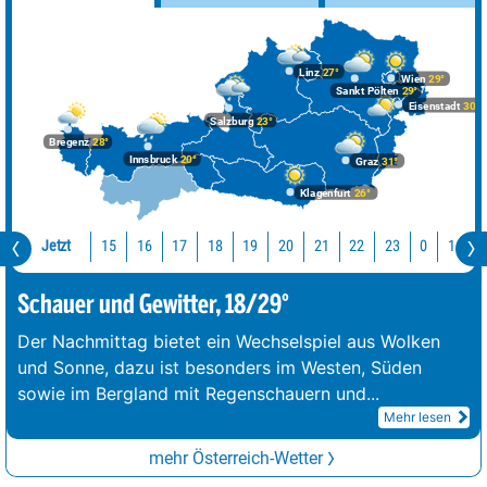
Linz
27°
Wien
29°
Sankt Pölten
29°
Eisenstadt
30°
Salzburg
23°
Bregenz
28°
Innsbruck
20°
Graz
31°
Klagenfurt
26°
Jetzt
15
16
17
18
19
20
21
22
23
0
1
2
Schauer und Gewitter, 18/29°
Der Nachmittag bietet ein Wechselspiel aus Wolken
und Sonne, dazu ist besonders im Westen, Süden
sowie im Bergland mit Regenschauern und
...
Mehr lesen
mehr Österreich-Wetter