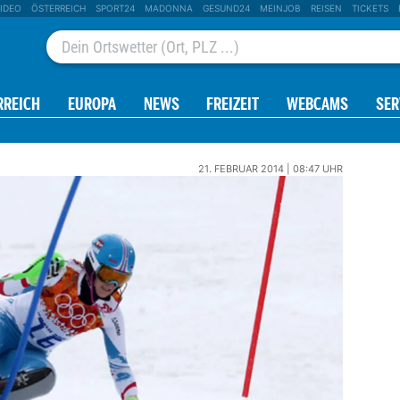
IDEO
ÖSTERREICH
SPORT24
MADONNA
GESUND24
MEINJOB
REISEN
TICKETS
RREICH
EUROPA
NEWS
FREIZEIT
WEBCAMS
SER
21. FEBRUAR 2014 | 08:47 UHR