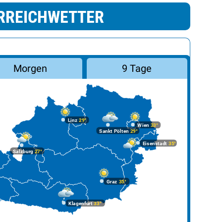
RREICHWETTER
Morgen
9 Tage
Linz
29°
Wien
33°
Sankt Pölten
29°
Eisenstadt
35°
Salzburg
27°
Graz
35°
Klagenfurt
33°