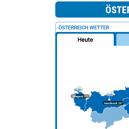
ÖSTE
ÖSTERREICH WETTER
Heute
Bregenz
25°
Innsbruck
24°