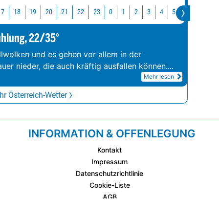
17
18
19
20
21
22
23
0
1
2
3
4
5
6
7
8
ühlung, 22/35°
llwolken und es gehen vor allem in der
er nieder, die auch kräftig ausfallen können.
...
Mehr lesen
r Österreich-Wetter
INFORMATION & OFFENLEGUNG
Kontakt
Impressum
Datenschutzrichtlinie
Cookie-Liste
AGB
Fixplatzierte Werbemöglichkeiten