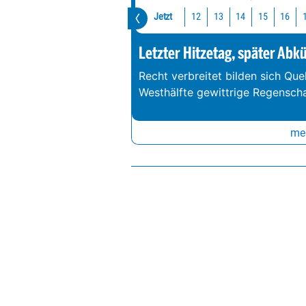
Jetzt
12
13
14
15
16
Letzter Hitzetag, später Abk
Recht verbreitet bilden sich Que
Westhälfte gewittrige Regenschau
meh