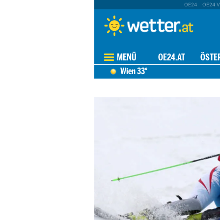
OE24
OE24 V
MENÜ
OE24.AT
ÖSTE
Wien
33°