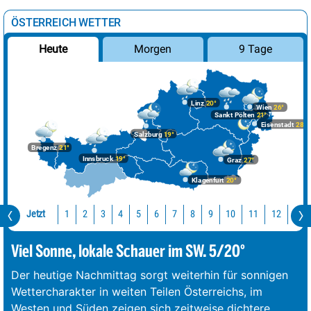
ÖSTERREICH WETTER
Morgen
9 Tage
Heute
Linz
20°
Wien
26°
Sankt Pölten
21°
Eisenstadt
28°
Salzburg
19°
Bregenz
21°
Innsbruck
19°
Graz
27°
Klagenfurt
20°
Jetzt
10
11
12
13
1
2
3
4
5
6
7
8
9
Viel Sonne, lokale Schauer im SW. 5/20°
Der heutige Nachmittag sorgt weiterhin für sonnigen
Wettercharakter in weiten Teilen Österreichs, im
Westen und Süden zeigen sich zeitweise dichtere