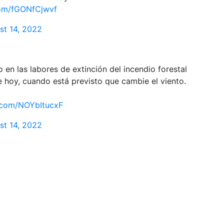
.com/fGONfCjwvf
st 14, 2022
 en las labores de extinción del incendio forestal
 hoy, cuando está previsto que cambie el viento.
r.com/NOYbItucxF
st 14, 2022