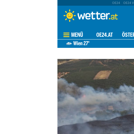
OE24
OE24 V
MENÜ
OE24.AT
ÖSTE
Wien
27°