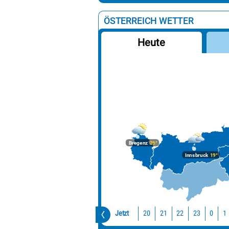
ÖSTERREICH WETTER
Heute
Bregenz
26°
Innsbruck
19°
Jetzt
20
21
22
23
0
1