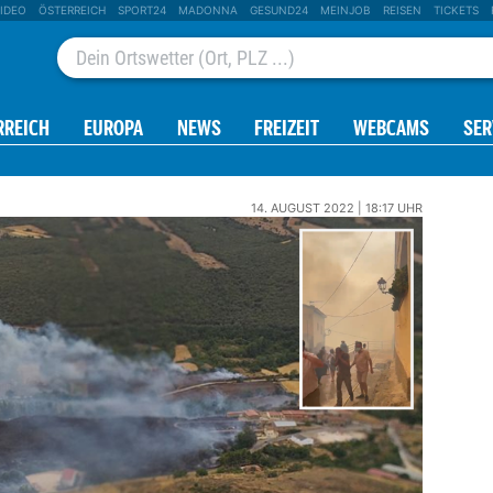
IDEO
ÖSTERREICH
SPORT24
MADONNA
GESUND24
MEINJOB
REISEN
TICKETS
RREICH
EUROPA
NEWS
FREIZEIT
WEBCAMS
SER
14. AUGUST 2022 | 18:17 UHR