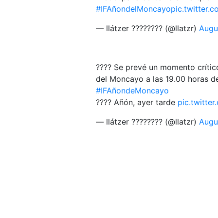
#IFAñondelMoncayo
pic.twitter
— llátzer ????️‍???? (@llatzr)
Augu
???? Se prevé un momento crítico
del Moncayo a las 19.00 horas de
#IFAñondeMoncayo
???? Añón, ayer tarde
pic.twitte
— llátzer ????️‍???? (@llatzr)
Augu