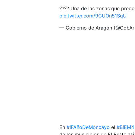
???? Una de las zonas que preoc
pic.twitter.com/9GUOn51SqU
— Gobierno de Aragón (@GobA
En
#IFAñoDeMoncayo
el
#BIEM4
de los municipios de El Buste así