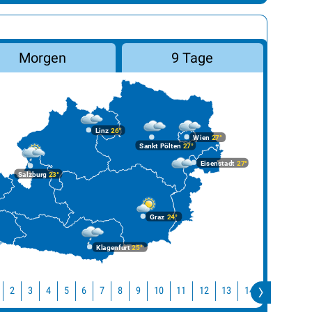
Morgen
9 Tage
Linz
26°
Wien
27°
Sankt Pölten
27°
Eisenstadt
27°
Salzburg
23°
Graz
24°
Klagenfurt
25°
10
11
12
13
14
15
16
2
3
4
5
6
7
8
9