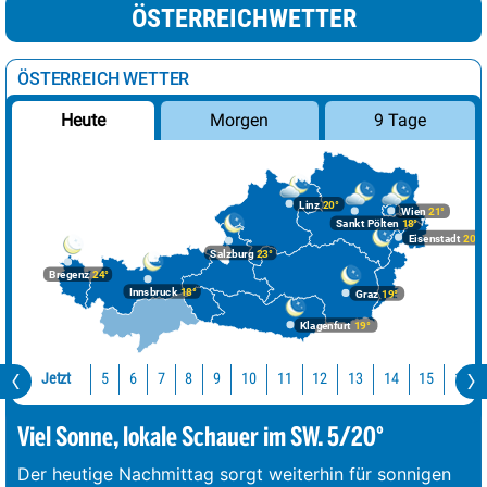
ÖSTERREICHWETTER
ÖSTERREICH WETTER
Morgen
9 Tage
Heute
Linz
20°
Wien
21°
Sankt Pölten
18°
Eisenstadt
20°
Salzburg
23°
Bregenz
24°
Innsbruck
18°
Graz
19°
Klagenfurt
19°
Jetzt
10
11
12
13
14
15
16
5
6
7
8
9
Viel Sonne, lokale Schauer im SW. 5/20°
Der heutige Nachmittag sorgt weiterhin für sonnigen