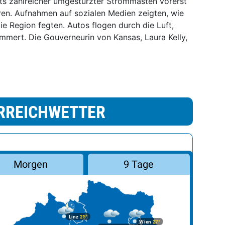
hts zahlreicher umgestürzter Strommasten vorerst
ren. Aufnahmen auf sozialen Medien zeigten, wie
e Region fegten. Autos flogen durch die Luft,
mert. Die Gouverneurin von Kansas, Laura Kelly,
RREICHWETTER
Morgen
9 Tage
Linz
25°
Wien
27°