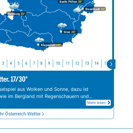
Sankt Pölten
26°
Eisenstadt
26°
Salzburg
23°
Graz
23°
Klagenfurt
24°
10
11
12
13
14
15
16
17
3
4
5
6
7
8
9
tter. 17/30°
elspiel aus Wolken und Sonne, dazu ist
wie im Bergland mit Regenschauern und
...
Mehr lesen
r Österreich-Wetter