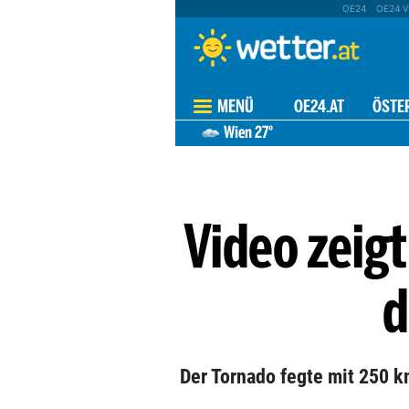
OE24
OE24 V
MENÜ
OE24.AT
ÖSTE
Wien
27°
Video zeig
d
Der Tornado fegte mit 250 k