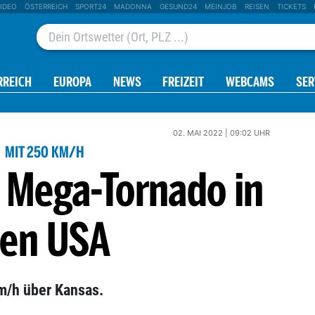
IDEO
ÖSTERREICH
SPORT24
MADONNA
GESUND24
MEINJOB
REISEN
TICKETS
RREICH
EUROPA
NEWS
FREIZEIT
WEBCAMS
SER
02. MAI 2022 | 09:02 UHR
MIT 250 KM/H
t Mega-Tornado in
en USA
m/h über Kansas.