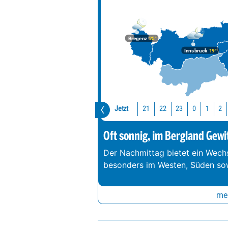
Bregenz
25°
Innsbruck
19°
Jetzt
21
22
23
0
1
2
Oft sonnig, im Bergland Gewi
Der Nachmittag bietet ein Wechs
besonders im Westen, Süden so
meh