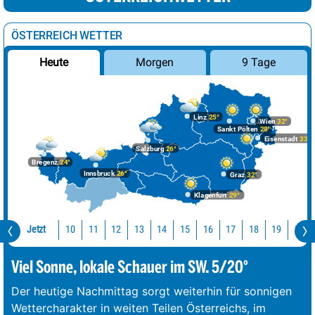
ÖSTERREICH WETTER
Morgen
9 Tage
Heute
Linz
25°
Wien
32°
Sankt Pölten
28°
Eisenstadt
33°
Salzburg
26°
Bregenz
24°
Innsbruck
26°
Graz
32°
Klagenfurt
29°
Jetzt
10
11
12
13
14
15
16
17
18
19
20
Viel Sonne, lokale Schauer im SW. 5/20°
Der heutige Nachmittag sorgt weiterhin für sonnigen
Wettercharakter in weiten Teilen Österreichs, im