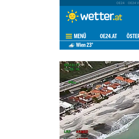
OE24
OE24 V
MENÜ
OE24.AT
ÖSTE
Wien
23°