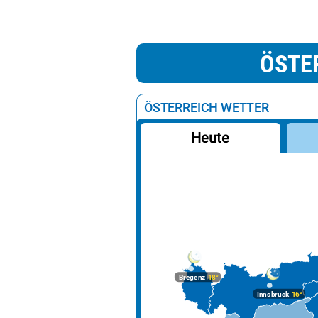
ÖSTE
ÖSTERREICH WETTER
Heute
Bregenz
18°
Innsbruck
16°