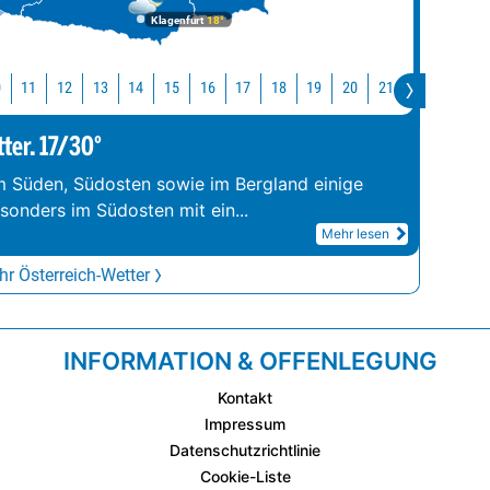
Klagenfurt
18°
0
11
12
13
14
15
16
17
18
19
20
21
22
23
tter. 17/30°
im Süden, Südosten sowie im Bergland einige
esonders im Südosten mit ein
...
Mehr lesen
r Österreich-Wetter
INFORMATION & OFFENLEGUNG
Kontakt
Impressum
Datenschutzrichtlinie
Cookie-Liste