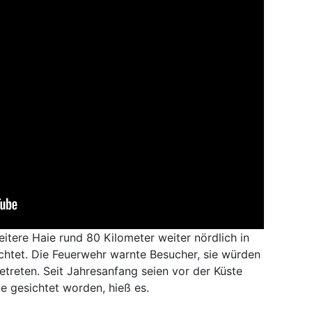
tere Haie rund 80 Kilometer weiter nördlich in
htet. Die Feuerwehr warnte Besucher, sie würden
etreten. Seit Jahresanfang seien vor der Küste
ie gesichtet worden, hieß es.