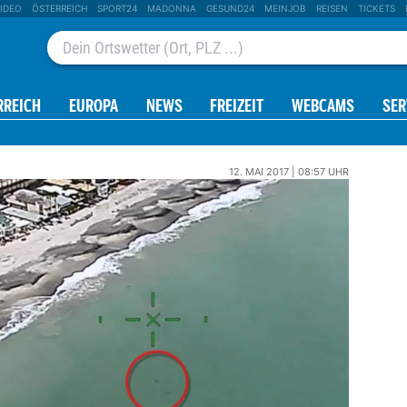
IDEO
ÖSTERREICH
SPORT24
MADONNA
GESUND24
MEINJOB
REISEN
TICKETS
RREICH
EUROPA
NEWS
FREIZEIT
WEBCAMS
SER
12. MAI 2017 | 08:57 UHR