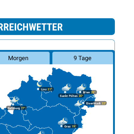
RREICHWETTER
Morgen
9 Tage
Linz
21°
Wien
23°
Sankt Pölten
20°
Eisenstadt
22°
Salzburg
17°
Graz
19°