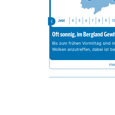
Jetzt
1
4
5
6
7
8
9
Oft sonnig, im Bergland Gewi
Bis zum frühen Vormittag sind 
Wolken anzutreffen, dabei ist b
meh