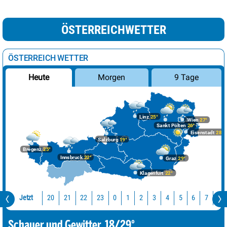
ÖSTERREICHWETTER
ÖSTERREICH WETTER
Morgen
9 Tage
Heute
Linz
25°
Wien
27°
Sankt Pölten
26°
Eisenstadt
28°
Salzburg
19°
Bregenz
25°
Innsbruck
22°
Graz
29°
Klagenfurt
22°
Jetzt
20
21
22
23
0
1
2
3
4
5
6
7
8
Schauer und Gewitter, 18/29°