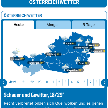
ÖSTERREICHWETTER
ÖSTERREICH WETTER
Morgen
9 Tage
Heute
Linz
26°
Wien
25°
Sankt Pölten
26°
Eisenstadt
26°
Salzburg
19°
Bregenz
24°
Innsbruck
19°
Graz
28°
Klagenfurt
21°
Jetzt
21
22
23
0
1
2
3
4
5
6
7
8
9
Schauer und Gewitter, 18/29°
Recht verbreitet bilden sich Quellwolken und es gehen