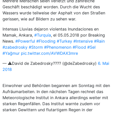
Mehrere Menschen seien verletzt und zahlreiche
Geschäft beschädigt worden. Durch die Wucht des
Wassers wurde teilweise der Asphalt von den Straßen
gerissen, wie auf Bildern zu sehen war.
Intensas Lluvias dejaron violentas Inundaciones en
Mamak, Ankara,
#Turquía
, el 05.05.2018 por Breaking
News.
#Powerful
#Flooding
#Turkey
#Intensive
#Rain
#zabedrosky
#Storm
#Phenomenon
#Flood
#Sel
#Yağmur
pic.twitter.com/AVWDAX3mre
— ⚠David de Zabedrosky???? (@deZabedrosky)
6. Mai
2018
Einwohner und Behörden begannen am Sonntag mit den
Aufräumarbeiten. In den nächsten Tagen rechnet das
Meteorologische Institut in Ankara allerdings weiter mit
starken Regenfällen. Das Institut warnte zudem vor
starken Gewittern und flutartigem Regen in der