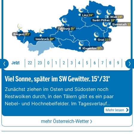
Linz
24°
Wien
24°
Sankt Pölten
22°
Eisenstadt
22°
Salzburg
20°
Bregenz
22°
Innsbruck
22°
Graz
21°
Klagenfurt
21°
Jetzt
22
23
10
0
1
2
3
4
5
6
7
8
9
Viel Sonne, später im SW Gewitter. 15°/31°
Zunächst ziehen im Osten und Südosten noch
Restwolken durch, in den Tälern gibt es ein paar
Nebel- und Hochnebelfelder. Im Tagesverlauf
...
Mehr lesen
mehr Österreich-Wetter