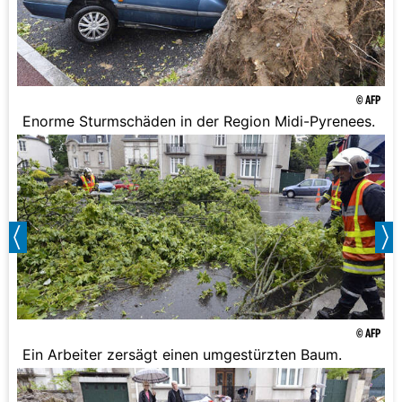
© AFP
Enorme Sturmschäden in der Region Midi-Pyrenees.
© AFP
Ein Arbeiter zersägt einen umgestürzten Baum.