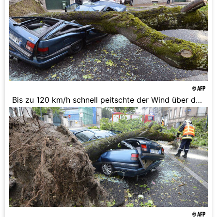
© AFP
Bis zu 120 km/h schnell peitschte der Wind über das
Land.
© AFP