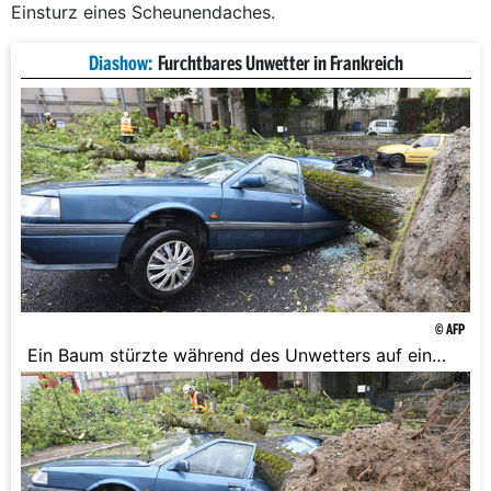
Einsturz eines Scheunendaches.
Diashow:
Furchtbares Unwetter in Frankreich
© AFP
Ein Baum stürzte während des Unwetters auf ein
Auto.