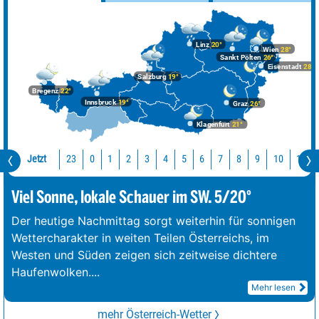
Linz
20°
Wien
28°
Sankt Pölten
26°
Eisenstadt
28°
Salzburg
19°
Bregenz
22°
Innsbruck
19°
Graz
26°
Klagenfurt
21°
Jetzt
23
10
11
0
1
2
3
4
5
6
7
8
9
Viel Sonne, lokale Schauer im SW. 5/20°
Der heutige Nachmittag sorgt weiterhin für sonnigen
Wettercharakter in weiten Teilen Österreichs, im
Westen und Süden zeigen sich zeitweise dichtere
Haufenwolken.
...
Mehr lesen
mehr Österreich-Wetter