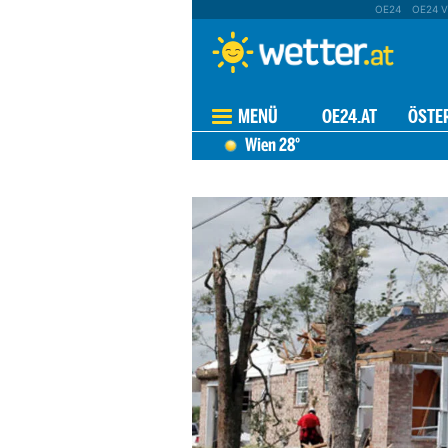
OE24
OE24 V
MENÜ
OE24.AT
ÖSTE
Wien
28°