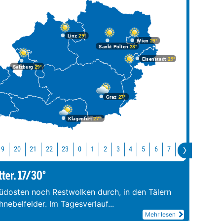
Linz
29°
Wien
29°
Sankt Pölten
28°
Eisenstadt
29°
Salzburg
29°
Graz
27°
Klagenfurt
27°
19
20
21
22
23
10
0
1
2
3
4
5
6
7
8
9
tter. 17/30°
üdosten noch Restwolken durch, in den Tälern
hnebelfelder. Im Tagesverlauf
...
Mehr lesen