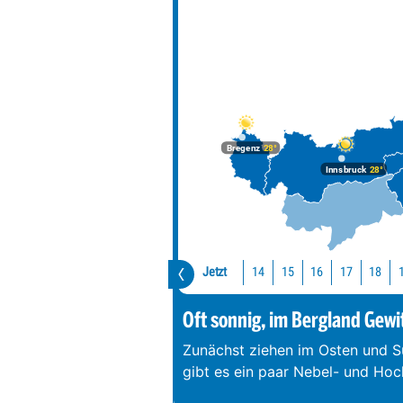
Bregenz
28°
Innsbruck
28°
Jetzt
14
15
16
17
18
Oft sonnig, im Bergland Gewi
Zunächst ziehen im Osten und S
gibt es ein paar Nebel- und Hoc