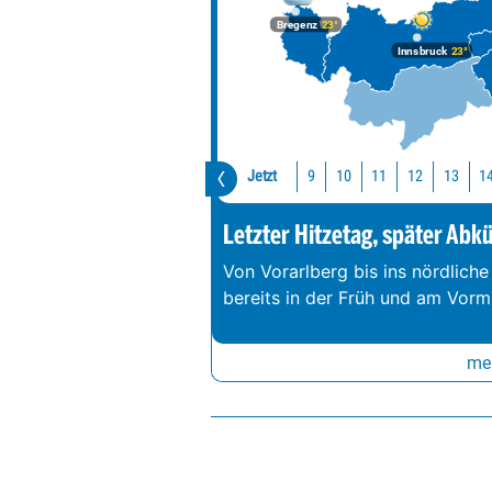
Bregenz
23°
Innsbruck
23°
Jetzt
10
11
12
13
1
9
Letzter Hitzetag, später Abk
Von Vorarlberg bis ins nördliche
bereits in der Früh und am Vorm
meh