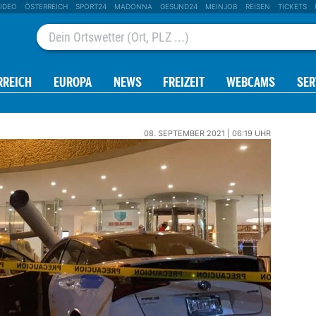
IDEO
ÖSTERREICH
SPORT24
MADONNA
GESUND24
MEINJOB
REISEN
TICKETS
RREICH
EUROPA
NEWS
FREIZEIT
WEBCAMS
SER
08. SEPTEMBER 2021 | 06:19 UHR