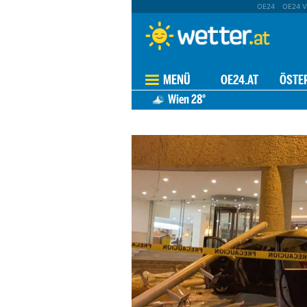
OE24
OE24 V
MENÜ
OE24.AT
ÖSTE
Wien
28°