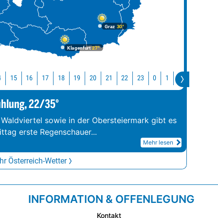
Graz
30°
Klagenfurt
27°
4
15
16
17
18
19
20
21
22
23
0
1
2
3
4
ühlung, 22/35°
 Waldviertel sowie in der Obersteiermark gibt es
ittag erste Regenschauer
...
Mehr lesen
r Österreich-Wetter
INFORMATION & OFFENLEGUNG
Kontakt