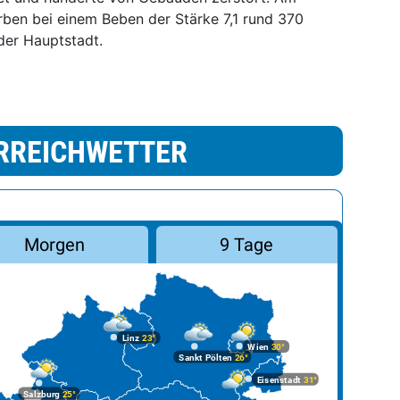
rben bei einem Beben der Stärke 7,1 rund 370
der Hauptstadt.
RREICHWETTER
Morgen
9 Tage
Linz
23°
Wien
30°
Sankt Pölten
26°
Eisenstadt
31°
Salzburg
25°