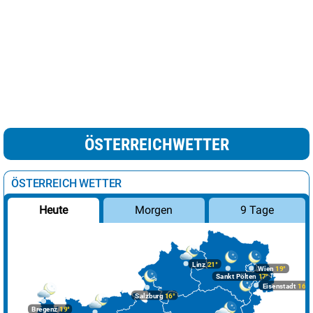
ÖSTERREICHWETTER
ÖSTERREICH WETTER
Morgen
9 Tage
Heute
Linz
21°
Wien
19°
Sankt Pölten
17°
Eisenstadt
16°
Salzburg
16°
Bregenz
19°