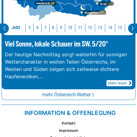
Innsbruck
18°
Graz
17°
Klagenfurt
17°
Jetzt
10
11
12
13
14
15
16
5
6
7
8
9
Viel Sonne, lokale Schauer im SW. 5/20°
Der heutige Nachmittag sorgt weiterhin für sonnigen
Wettercharakter in weiten Teilen Österreichs, im
Westen und Süden zeigen sich zeitweise dichtere
Haufenwolken.
...
Mehr lesen
mehr Österreich-Wetter
INFORMATION & OFFENLEGUNG
Kontakt
Impressum