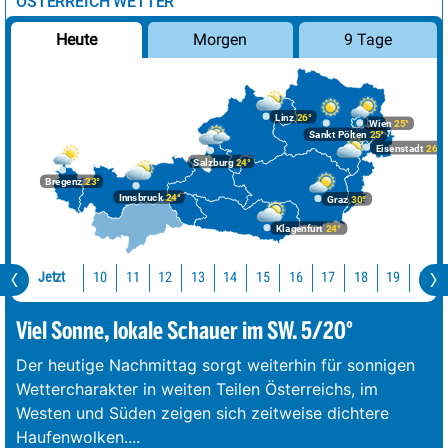
ÖSTERREICH WETTER
Morgen
9 Tage
Heute
Linz
26°
Wien
25°
Sankt Pölten
25°
Eisenstadt
26°
Salzburg
24°
Bregenz
23°
Innsbruck
24°
Graz
30°
Klagenfurt
24°
Jetzt
10
11
12
13
14
15
16
17
18
19
20
Viel Sonne, lokale Schauer im SW. 5/20°
Der heutige Nachmittag sorgt weiterhin für sonnigen
Wettercharakter in weiten Teilen Österreichs, im
Westen und Süden zeigen sich zeitweise dichtere
Haufenwolken.
...