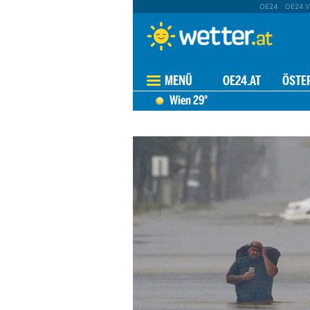
OE24
OE24 V
MENÜ
OE24.AT
ÖSTE
Wien
29°