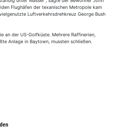
llständig unter Wasser", sagte der Bewohner John
beiden Flughäfen der texanischen Metropole kam
 vielgenutzte Luftverkehrsdrehkreuz George Bush
ie an der US-Golfküste. Mehrere Raffinerien,
ößte Anlage in Baytown, mussten schließen.
nden