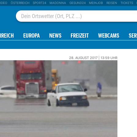
IDEO
ÖSTERREICH
SPORT24
MADONNA
GESUND24
MEINJOB
REISEN
TICKETS
RREICH
EUROPA
NEWS
FREIZEIT
WEBCAMS
SER
28. AUGUST 2017 | 13:59 UHR