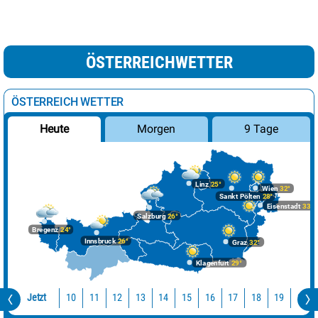
ÖSTERREICHWETTER
ÖSTERREICH WETTER
Morgen
9 Tage
Heute
Linz
25°
Wien
32°
Sankt Pölten
28°
Eisenstadt
33°
Salzburg
26°
Bregenz
24°
Innsbruck
26°
Graz
32°
Klagenfurt
29°
Jetzt
10
11
12
13
14
15
16
17
18
19
20