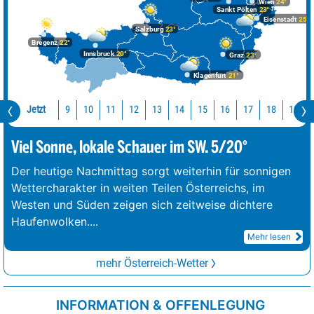
Wien
24°
Sankt Pölten
23°
Eisenstadt
25°
Salzburg
23°
Bregenz
22°
Innsbruck
20°
Graz
23°
Klagenfurt
21°
Jetzt
10
11
12
13
14
15
16
17
18
19
9
Viel Sonne, lokale Schauer im SW. 5/20°
Der heutige Nachmittag sorgt weiterhin für sonnigen
Wettercharakter in weiten Teilen Österreichs, im
Westen und Süden zeigen sich zeitweise dichtere
Haufenwolken.
...
Mehr lesen
mehr Österreich-Wetter
INFORMATION & OFFENLEGUNG