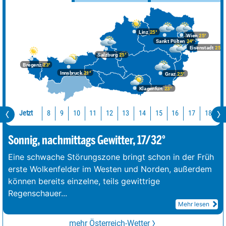
Linz
25°
Wien
25°
Sankt Pölten
24°
Eisenstadt
25°
Salzburg
25°
Bregenz
23°
Innsbruck
21°
Graz
25°
Klagenfurt
23°
Jetzt
10
11
12
13
14
15
16
17
18
1
8
9
Sonnig, nachmittags Gewitter, 17/32°
Eine schwache Störungszone bringt schon in der Früh
erste Wolkenfelder im Westen und Norden, außerdem
können bereits einzelne, teils gewittrige
Regenschauer
...
Mehr lesen
mehr Österreich-Wetter