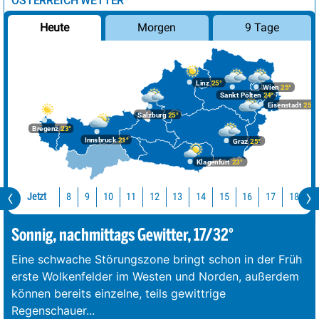
ÖSTERREICH WETTER
Morgen
9 Tage
Heute
Linz
25°
Wien
25°
Sankt Pölten
24°
Eisenstadt
25°
Salzburg
25°
Bregenz
23°
Innsbruck
21°
Graz
25°
Klagenfurt
23°
Jetzt
10
11
12
13
14
15
16
17
18
1
8
9
Sonnig, nachmittags Gewitter, 17/32°
Eine schwache Störungszone bringt schon in der Früh
erste Wolkenfelder im Westen und Norden, außerdem
können bereits einzelne, teils gewittrige
Regenschauer
...