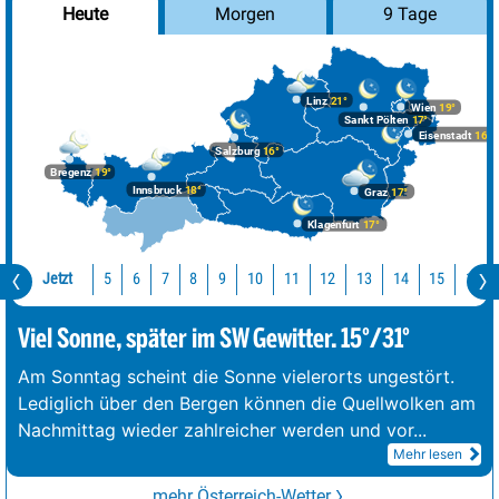
Morgen
9 Tage
Heute
Linz
21°
Wien
19°
Sankt Pölten
17°
Eisenstadt
16°
Salzburg
16°
Bregenz
19°
Innsbruck
18°
Graz
17°
Klagenfurt
17°
Jetzt
10
11
12
13
14
15
16
5
6
7
8
9
Viel Sonne, später im SW Gewitter. 15°/31°
Am Sonntag scheint die Sonne vielerorts ungestört.
Lediglich über den Bergen können die Quellwolken am
Nachmittag wieder zahlreicher werden und vor
...
Mehr lesen
mehr Österreich-Wetter