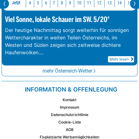
Jetzt
10
11
12
13
14
15
4
5
6
7
8
9
Viel Sonne, lokale Schauer im SW. 5/20°
Der heutige Nachmittag sorgt weiterhin für sonnigen
Wettercharakter in weiten Teilen Österreichs, im
Westen und Süden zeigen sich zeitweise dichtere
Haufenwolken.
...
Mehr lesen
mehr Österreich-Wetter
INFORMATION & OFFENLEGUNG
Kontakt
Impressum
Datenschutzrichtlinie
Cookie-Liste
AGB
Fixplatzierte Werbemöglichkeiten