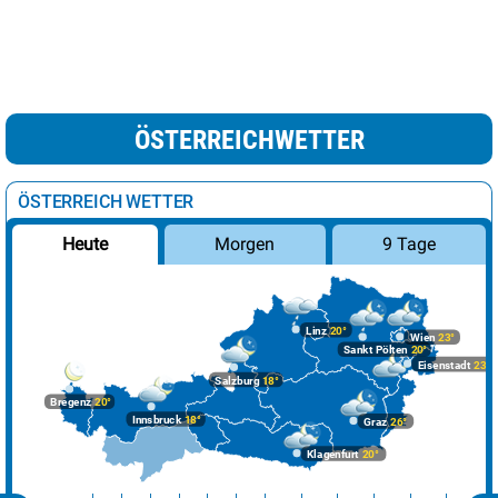
ÖSTERREICHWETTER
ÖSTERREICH WETTER
Morgen
9 Tage
Heute
Linz
20°
Wien
23°
Sankt Pölten
20°
Eisenstadt
23°
Salzburg
18°
Bregenz
20°
Innsbruck
18°
Graz
26°
Klagenfurt
20°