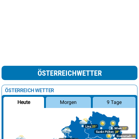
ÖSTERREICHWETTER
ÖSTERREICH WETTER
Morgen
9 Tage
Heute
Linz
25°
Wien
32°
Sankt Pölten
28°
Eisenstadt
33°