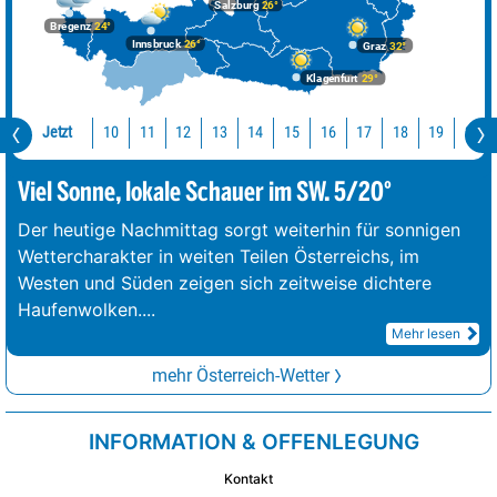
Salzburg
26°
Bregenz
24°
Innsbruck
26°
Graz
32°
Klagenfurt
29°
Jetzt
10
11
12
13
14
15
16
17
18
19
20
Viel Sonne, lokale Schauer im SW. 5/20°
Der heutige Nachmittag sorgt weiterhin für sonnigen
Wettercharakter in weiten Teilen Österreichs, im
Westen und Süden zeigen sich zeitweise dichtere
Haufenwolken.
...
Mehr lesen
mehr Österreich-Wetter
INFORMATION & OFFENLEGUNG
Kontakt