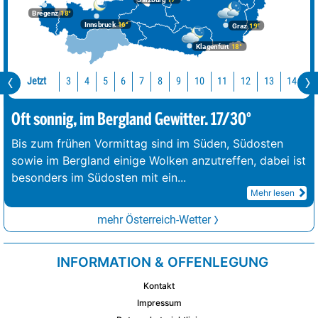
Bregenz
18°
Innsbruck
16°
Graz
19°
Klagenfurt
18°
Jetzt
10
11
12
13
14
1
3
4
5
6
7
8
9
Oft sonnig, im Bergland Gewitter. 17/30°
Bis zum frühen Vormittag sind im Süden, Südosten
sowie im Bergland einige Wolken anzutreffen, dabei ist
besonders im Südosten mit ein
...
Mehr lesen
mehr Österreich-Wetter
INFORMATION & OFFENLEGUNG
Kontakt
Impressum