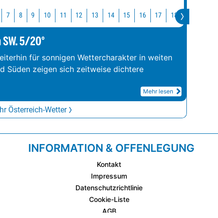
10
11
12
13
14
15
16
17
18
19
20
7
8
9
m SW. 5/20°
iterhin für sonnigen Wettercharakter in weiten
nd Süden zeigen sich zeitweise dichtere
Mehr lesen
r Österreich-Wetter
INFORMATION & OFFENLEGUNG
Kontakt
Impressum
Datenschutzrichtlinie
Cookie-Liste
AGB