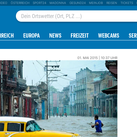
IDEO
ÖSTERREICH
SPORT24
MADONNA
GESUND24
MEINJOB
REISEN
TICKETS
RREICH
EUROPA
NEWS
FREIZEIT
WEBCAMS
SER
01. MAI 2015 | 10:37 UHR