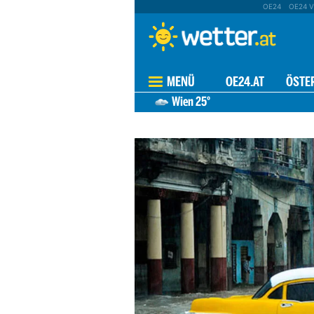
OE24
OE24 V
MENÜ
OE24.AT
ÖSTE
Wien
25°