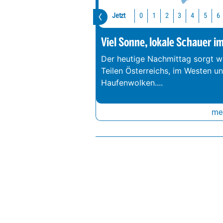
Jetzt
0
1
2
3
4
5
6
Viel Sonne, lokale Schauer i
Der heutige Nachmittag sorgt we
Teilen Österreichs, im Westen u
Haufenwolken.
...
meh