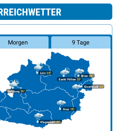
RREICHWETTER
Morgen
9 Tage
Linz
24°
Wien
25°
Sankt Pölten
23°
Eisenstadt
23°
Salzburg
19°
Graz
19°
Klagenfurt
19°