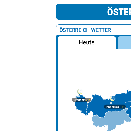
ÖSTE
ÖSTERREICH WETTER
Heute
Bregenz
21°
Innsbruck
18°