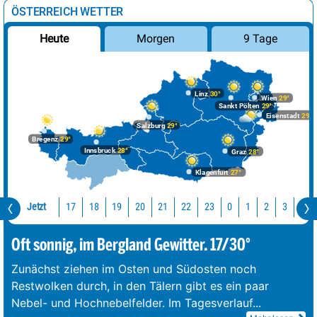
ÖSTERREICH WETTER
Morgen
9 Tage
Heute
Linz
30°
Wien
29°
Sankt Pölten
29°
Eisenstadt
29°
Salzburg
29°
Bregenz
29°
Innsbruck
28°
Graz
28°
Klagenfurt
27°
Jetzt
17
18
19
20
21
22
23
0
1
2
3
4
Oft sonnig, im Bergland Gewitter. 17/30°
Zunächst ziehen im Osten und Südosten noch
Restwolken durch, in den Tälern gibt es ein paar
Nebel- und Hochnebelfelder. Im Tagesverlauf
...