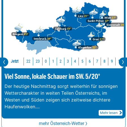
Linz
21°
Wien
27°
Sankt Pölten
27°
Eisenstadt
26°
Salzburg
19°
Bregenz
23°
Innsbruck
19°
Graz
27°
Klagenfurt
22°
Jetzt
22
23
10
0
1
2
3
4
5
6
7
8
9
Viel Sonne, lokale Schauer im SW. 5/20°
Der heutige Nachmittag sorgt weiterhin für sonnigen
Wettercharakter in weiten Teilen Österreichs, im
Westen und Süden zeigen sich zeitweise dichtere
Haufenwolken.
...
Mehr lesen
mehr Österreich-Wetter