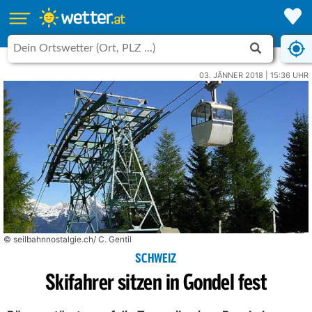
03. JÄNNER 2018 | 15:36 UHR
© seilbahnnostalgie.ch/ C. Gentil
SCHWEIZ
Skifahrer sitzen in Gondel fest