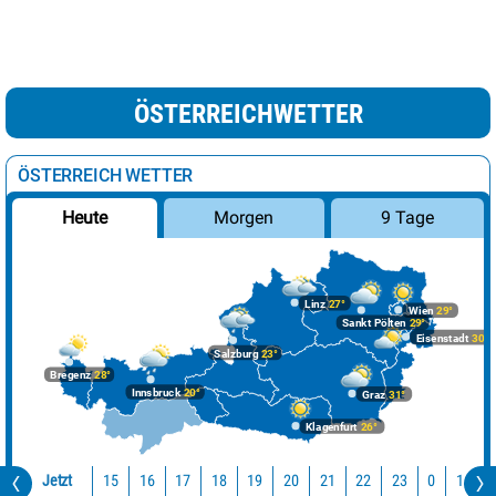
ÖSTERREICHWETTER
ÖSTERREICH WETTER
Morgen
9 Tage
Heute
Linz
27°
Wien
29°
Sankt Pölten
29°
Eisenstadt
30°
Salzburg
23°
Bregenz
28°
Innsbruck
20°
Graz
31°
Klagenfurt
26°
Jetzt
15
16
17
18
19
20
21
22
23
0
1
2