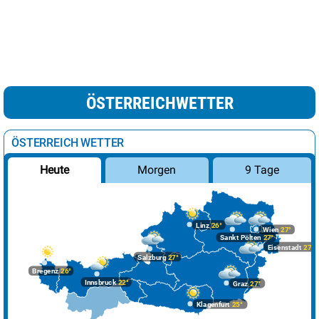
ÖSTERREICHWETTER
ÖSTERREICH WETTER
Morgen
9 Tage
Heute
Linz
26°
Wien
27°
Sankt Pölten
27°
Eisenstadt
27°
Salzburg
27°
Bregenz
26°
Innsbruck
22°
Graz
27°
Klagenfurt
25°