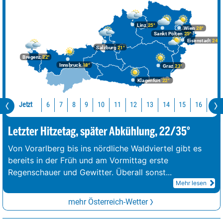
Linz
25°
Wien
28°
Sankt Pölten
25°
Eisenstadt
24°
Salzburg
21°
Bregenz
22°
Innsbruck
18°
Graz
23°
Klagenfurt
22°
Jetzt
10
11
12
13
14
15
16
17
6
7
8
9
Letzter Hitzetag, später Abkühlung, 22/35°
Von Vorarlberg bis ins nördliche Waldviertel gibt es
bereits in der Früh und am Vormittag erste
Regenschauer und Gewitter. Überall sonst
...
Mehr lesen
mehr Österreich-Wetter