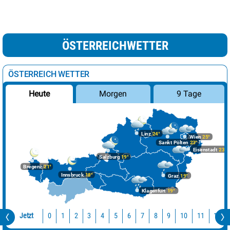
ÖSTERREICHWETTER
ÖSTERREICH WETTER
Morgen
9 Tage
Heute
Linz
24°
Wien
25°
Sankt Pölten
23°
Eisenstadt
23°
Salzburg
19°
Bregenz
21°
Innsbruck
18°
Graz
19°
Klagenfurt
19°
Jetzt
10
11
12
0
1
2
3
4
5
6
7
8
9