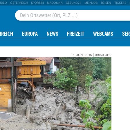
IDEO
ÖSTERREICH
SPORT24
MADONNA
GESUND24
MEINJOB
REISEN
TICKETS
RREICH
EUROPA
NEWS
FREIZEIT
WEBCAMS
SER
15. JUNI 2015 | 09:50 UHR