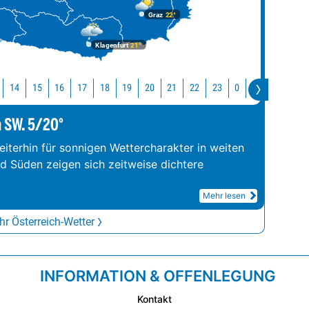
Graz
22°
Klagenfurt
21°
14
15
16
17
18
19
20
21
22
23
0
1
2
3
m SW. 5/20°
iterhin für sonnigen Wettercharakter in weiten
nd Süden zeigen sich zeitweise dichtere
Mehr lesen
r Österreich-Wetter
INFORMATION & OFFENLEGUNG
Kontakt