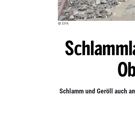
© EPA
Schlammla
Ob
Schlamm und Geröll auch a