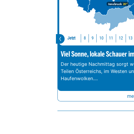
Innsbruck
20°
Jetzt
10
11
12
13
8
9
Viel Sonne, lokale Schauer i
Der heutige Nachmittag sorgt we
Teilen Österreichs, im Westen u
Haufenwolken.
...
meh