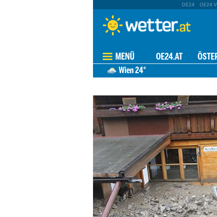
OE24
OE24 V
MENÜ
OE24.AT
ÖSTE
Wien
24°