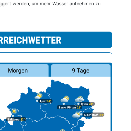
aggert werden, um mehr Wasser aufnehmen zu
RREICHWETTER
Morgen
9 Tage
Linz
24°
Wien
24°
Sankt Pölten
22°
Eisenstadt
24°
Salzburg
22°