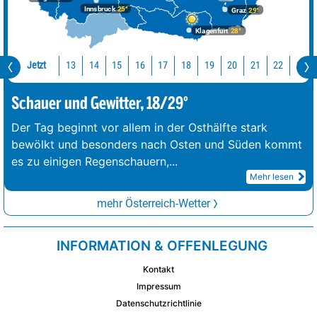
Innsbruck
25°
Graz
29°
Klagenfurt
28°
Jetzt
13
14
15
16
17
18
19
20
21
22
23
Schauer und Gewitter, 18/29°
Der Tag beginnt vor allem in der Osthälfte stark
bewölkt und besonders nach Osten und Süden kommt
es zu einigen Regenschauern,
...
Mehr lesen
mehr Österreich-Wetter
INFORMATION & OFFENLEGUNG
Kontakt
Impressum
Datenschutzrichtlinie