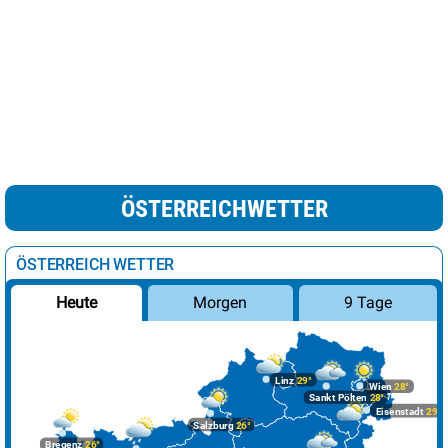
ÖSTERREICHWETTER
ÖSTERREICH WETTER
Morgen
9 Tage
Heute
Linz
29°
Wien
28°
Sankt Pölten
28°
Eisenstadt
29°
Salzburg
26°
Bregenz
26°