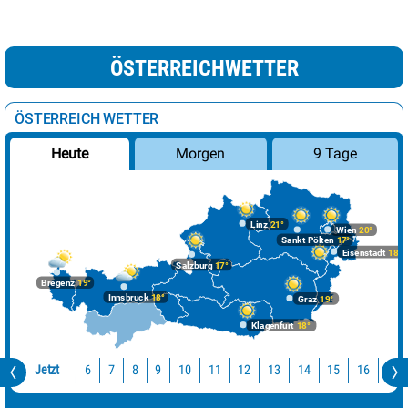
ÖSTERREICHWETTER
ÖSTERREICH WETTER
Morgen
9 Tage
Heute
Linz
21°
Wien
20°
Sankt Pölten
17°
Eisenstadt
18°
Salzburg
17°
Bregenz
19°
Innsbruck
18°
Graz
19°
Klagenfurt
18°
Jetzt
10
11
12
13
14
15
16
17
6
7
8
9