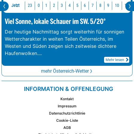
Jetzt
23
10
11
0
1
2
3
4
5
6
7
8
9
Viel Sonne, lokale Schauer im SW. 5/20°
Der heutige Nachmittag sorgt weiterhin für sonnigen
Wettercharakter in weiten Teilen Österreichs, im
Westen und Süden zeigen sich zeitweise dichtere
Haufenwolken.
...
Mehr lesen
mehr Österreich-Wetter
INFORMATION & OFFENLEGUNG
Kontakt
Impressum
Datenschutzrichtlinie
Cookie-Liste
AGB