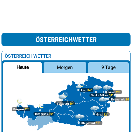
ÖSTERREICHWETTER
ÖSTERREICH WETTER
Morgen
9 Tage
Heute
Linz
24°
Wien
25°
Sankt Pölten
24°
Eisenstadt
24°
Salzburg
20°
Bregenz
23°
Innsbruck
19°
Graz
22°
Klagenfurt
18°