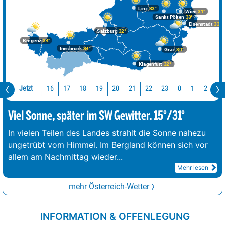
Linz
33°
Wien
31°
Sankt Pölten
33°
Eisenstadt
33°
Salzburg
32°
Bregenz
34°
Innsbruck
34°
Graz
30°
Klagenfurt
32°
Jetzt
16
17
18
19
20
21
22
23
0
1
2
3
Viel Sonne, später im SW Gewitter. 15°/31°
In vielen Teilen des Landes strahlt die Sonne nahezu
ungetrübt vom Himmel. Im Bergland können sich vor
allem am Nachmittag wieder
...
Mehr lesen
mehr Österreich-Wetter
INFORMATION & OFFENLEGUNG