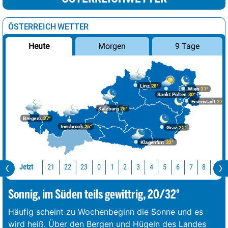
ÖSTERREICH WETTER
Morgen
9 Tage
Heute
Linz
28°
Wien
31°
Sankt Pölten
30°
Eisenstadt
27°
Salzburg
26°
Bregenz
27°
Innsbruck
25°
Graz
25°
Klagenfurt
23°
Jetzt
21
22
23
0
1
2
3
4
5
6
7
8
9
Sonnig, im Süden teils gewittrig, 20/32°
Häufig scheint zu Wochenbeginn die Sonne und es
wird heiß. Über den Bergen und Hügeln des Landes