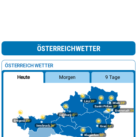
ÖSTERREICHWETTER
ÖSTERREICH WETTER
Morgen
9 Tage
Heute
Linz
25°
Wien
25°
Sankt Pölten
23°
Eisenstadt
24°
Salzburg
27°
Bregenz
26°
Innsbruck
26°
Graz
24°
Klagenfurt
22°