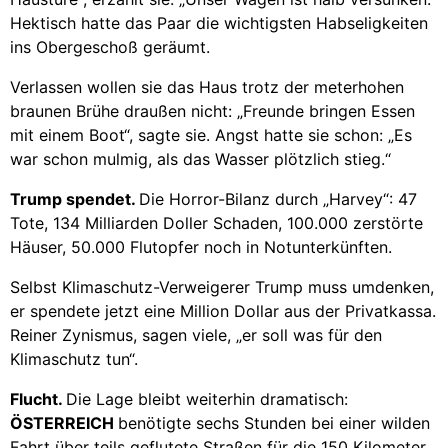
Hektisch hatte das Paar die wichtigsten Habseligkeiten
ins Obergeschoß geräumt.
Verlassen wollen sie das Haus trotz der meterhohen
braunen Brühe draußen nicht: „Freunde bringen Essen
mit einem Boot“, sagte sie. Angst hatte sie schon: „Es
war schon mulmig, als das Wasser plötzlich stieg.“
Trump spendet.
Die Horror-Bilanz durch „Harvey“: 47
Tote, 134 Milliarden Doller Schaden, 100.000 zerstörte
Häuser, 50.000 Flutopfer noch in Notunterkünften.
Selbst Klimaschutz-Verweigerer Trump muss umdenken,
er spendete jetzt eine Million Dollar aus der Privatkassa.
Reiner Zynismus, sagen viele, „er soll was für den
Klimaschutz tun“.
Flucht.
Die Lage bleibt weiterhin dramatisch:
ÖSTERREICH
benötigte sechs Stunden bei einer wilden
Fahrt über teils geflutete Straßen für die 150 Kilometer