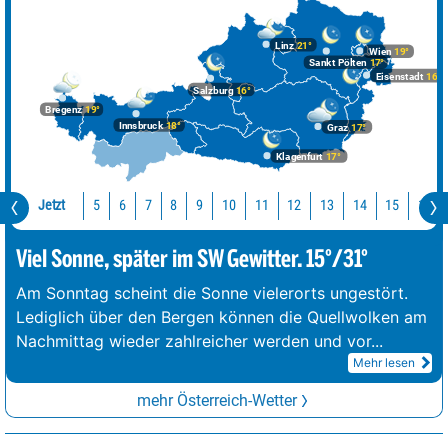
Linz
21°
Wien
19°
Sankt Pölten
17°
Eisenstadt
16°
Salzburg
16°
Bregenz
19°
Innsbruck
18°
Graz
17°
Klagenfurt
17°
Jetzt
10
11
12
13
14
15
16
5
6
7
8
9
Viel Sonne, später im SW Gewitter. 15°/31°
Am Sonntag scheint die Sonne vielerorts ungestört.
Lediglich über den Bergen können die Quellwolken am
Nachmittag wieder zahlreicher werden und vor
...
Mehr lesen
mehr Österreich-Wetter