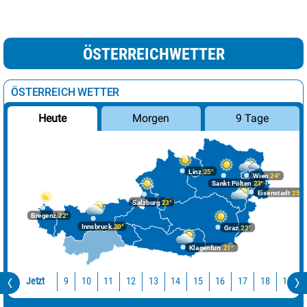
ÖSTERREICHWETTER
ÖSTERREICH WETTER
Morgen
9 Tage
Heute
Linz
25°
Wien
24°
Sankt Pölten
23°
Eisenstadt
25°
Salzburg
23°
Bregenz
22°
Innsbruck
20°
Graz
23°
Klagenfurt
21°
Jetzt
10
11
12
13
14
15
16
17
18
19
9