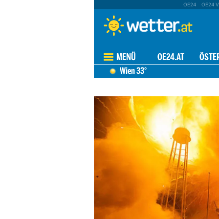
OE24
OE24 V
MENÜ
OE24.AT
ÖSTE
Wien
33°