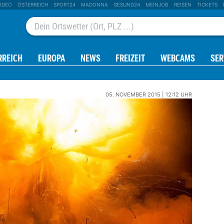
IDEO
ÖSTERREICH
SPORT24
MADONNA
GESUND24
MEINJOB
REISEN
TICKETS
RREICH
EUROPA
NEWS
FREIZEIT
WEBCAMS
SER
05. NOVEMBER 2015 | 12:12 UHR