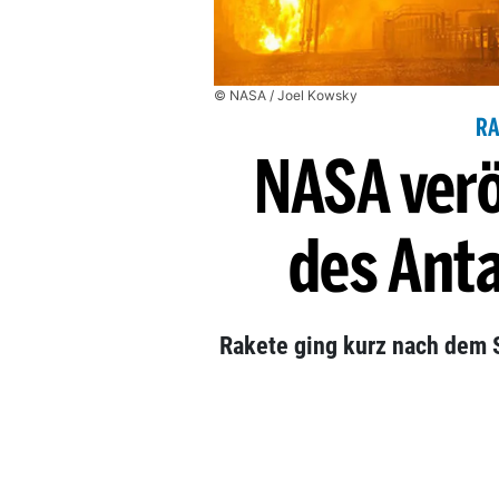
© NASA / Joel Kowsky
RA
NASA verö
des Ant
Rakete ging kurz nach dem S