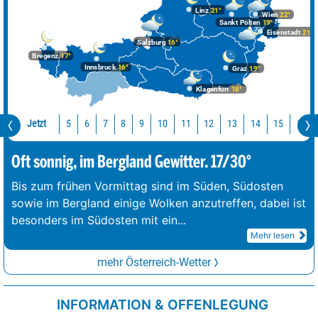
Linz
21°
Wien
22°
Sankt Pölten
19°
Eisenstadt
21°
Salzburg
16°
Bregenz
17°
Innsbruck
16°
Graz
19°
Klagenfurt
18°
Jetzt
10
11
12
13
14
15
16
5
6
7
8
9
Oft sonnig, im Bergland Gewitter. 17/30°
Bis zum frühen Vormittag sind im Süden, Südosten
sowie im Bergland einige Wolken anzutreffen, dabei ist
besonders im Südosten mit ein
...
Mehr lesen
mehr Österreich-Wetter
INFORMATION & OFFENLEGUNG