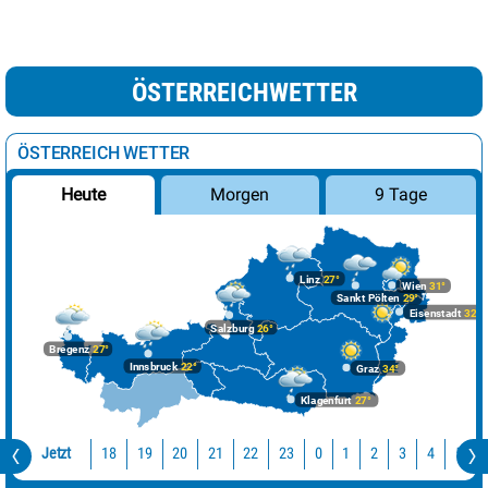
ÖSTERREICHWETTER
ÖSTERREICH WETTER
Morgen
9 Tage
Heute
Linz
27°
Wien
31°
Sankt Pölten
29°
Eisenstadt
32°
Salzburg
26°
Bregenz
27°
Innsbruck
22°
Graz
34°
Klagenfurt
27°
Jetzt
18
19
20
21
22
23
0
1
2
3
4
5