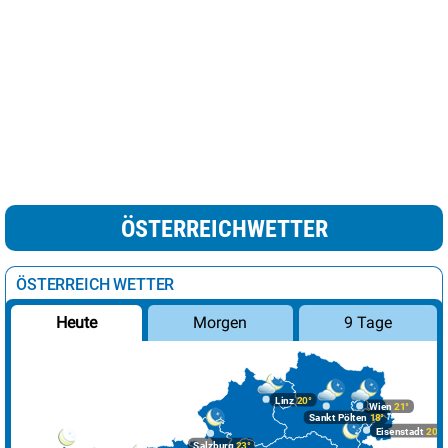
ÖSTERREICHWETTER
ÖSTERREICH WETTER
Morgen
9 Tage
Heute
Linz
20°
Wien
21°
Sankt Pölten
18°
Eisenstadt
20°
Salzburg
23°