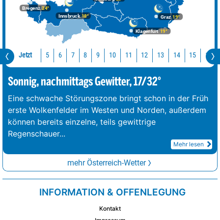
Bregenz
24°
Innsbruck
18°
Graz
19°
Klagenfurt
19°
Jetzt
10
11
12
13
14
15
16
5
6
7
8
9
Sonnig, nachmittags Gewitter, 17/32°
Eine schwache Störungszone bringt schon in der Früh
erste Wolkenfelder im Westen und Norden, außerdem
können bereits einzelne, teils gewittrige
Regenschauer
...
Mehr lesen
mehr Österreich-Wetter
INFORMATION & OFFENLEGUNG
Kontakt