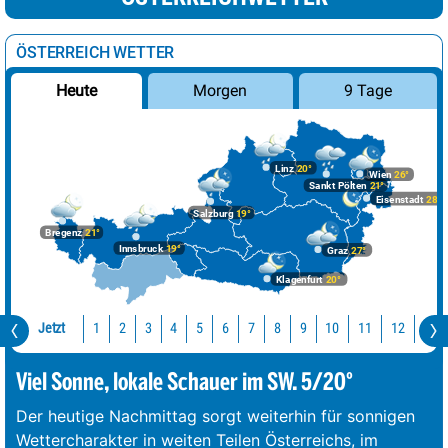
ÖSTERREICH WETTER
Morgen
9 Tage
Heute
Linz
20°
Wien
26°
Sankt Pölten
21°
Eisenstadt
28°
Salzburg
19°
Bregenz
21°
Innsbruck
19°
Graz
27°
Klagenfurt
20°
Jetzt
10
11
12
13
1
2
3
4
5
6
7
8
9
Viel Sonne, lokale Schauer im SW. 5/20°
Der heutige Nachmittag sorgt weiterhin für sonnigen
Wettercharakter in weiten Teilen Österreichs, im