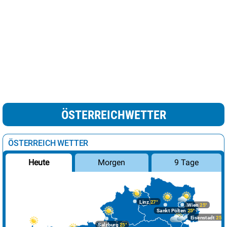
ÖSTERREICHWETTER
ÖSTERREICH WETTER
Morgen
9 Tage
Heute
Linz
27°
Wien
25°
Sankt Pölten
25°
Eisenstadt
25°
Salzburg
25°