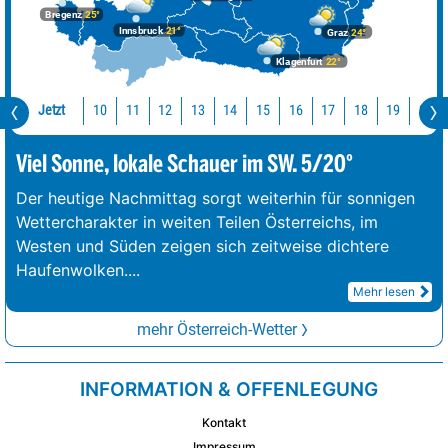
Bregenz
25°
Innsbruck
21°
Graz
24°
Klagenfurt
22°
Jetzt
10
11
12
13
14
15
16
17
18
19
20
Viel Sonne, lokale Schauer im SW. 5/20°
Der heutige Nachmittag sorgt weiterhin für sonnigen
Wettercharakter in weiten Teilen Österreichs, im
Westen und Süden zeigen sich zeitweise dichtere
Haufenwolken.
...
Mehr lesen
mehr Österreich-Wetter
INFORMATION & OFFENLEGUNG
Kontakt
Impressum