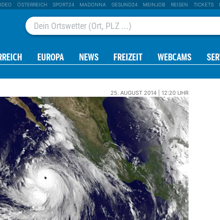
IDEO
ÖSTERREICH
SPORT24
MADONNA
GESUND24
MEINJOB
REISEN
TICKETS
RREICH
EUROPA
NEWS
FREIZEIT
WEBCAMS
SER
25. AUGUST 2014 | 12:20 UHR