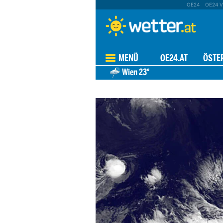
OE24
OE24 V
MENÜ
OE24.AT
ÖSTE
Wien
23°