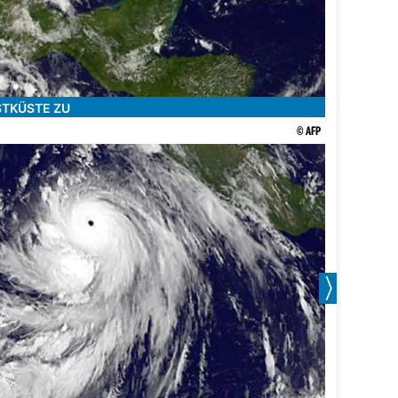
STKÜSTE ZU
© AFP