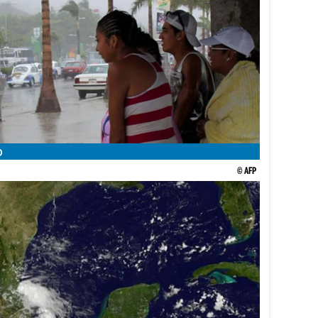
O
© AFP