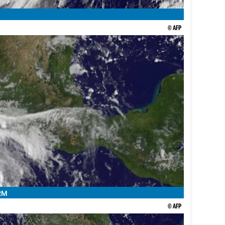
© AFP
RM
© AFP