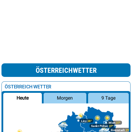
ÖSTERREICHWETTER
ÖSTERREICH WETTER
Morgen
9 Tage
Heute
Linz
28°
Wien
27°
Sankt Pölten
27°
Eisenstadt
29°