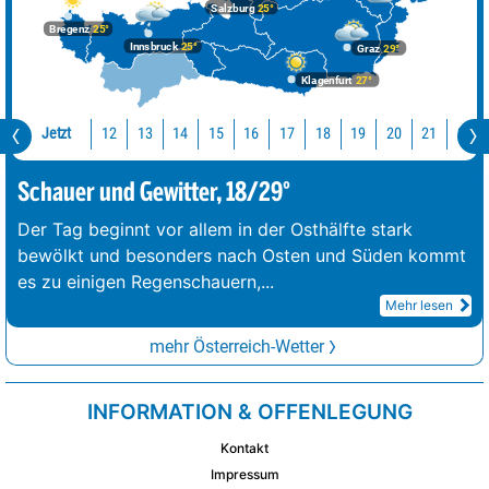
Salzburg
25°
Bregenz
25°
Innsbruck
25°
Graz
29°
Klagenfurt
27°
Jetzt
12
13
14
15
16
17
18
19
20
21
22
Schauer und Gewitter, 18/29°
Der Tag beginnt vor allem in der Osthälfte stark
bewölkt und besonders nach Osten und Süden kommt
es zu einigen Regenschauern,
...
Mehr lesen
mehr Österreich-Wetter
INFORMATION & OFFENLEGUNG
Kontakt
Impressum