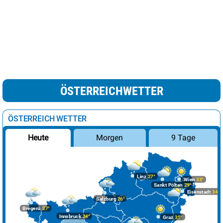
ÖSTERREICHWETTER
ÖSTERREICH WETTER
Morgen
9 Tage
Heute
Linz
27°
Wien
33°
Sankt Pölten
29°
Eisenstadt
34°
Salzburg
26°
Bregenz
27°
Innsbruck
24°
Graz
35°