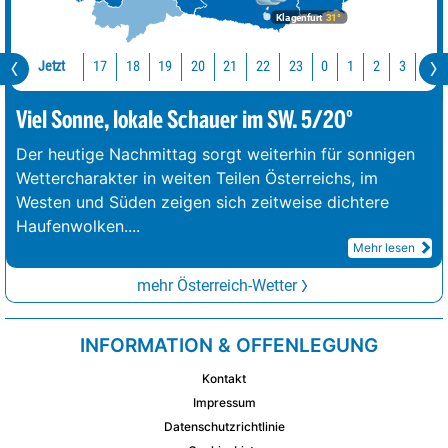
Klagenfurt
31°
Jetzt
17
18
19
20
21
22
23
0
1
2
3
4
Viel Sonne, lokale Schauer im SW. 5/20°
Der heutige Nachmittag sorgt weiterhin für sonnigen
Wettercharakter in weiten Teilen Österreichs, im
Westen und Süden zeigen sich zeitweise dichtere
Haufenwolken.
...
Mehr lesen
mehr Österreich-Wetter
INFORMATION & OFFENLEGUNG
Kontakt
Impressum
Datenschutzrichtlinie